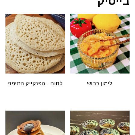
בייסיק
לימון כבוש
לחוח - הפנקייק התימני