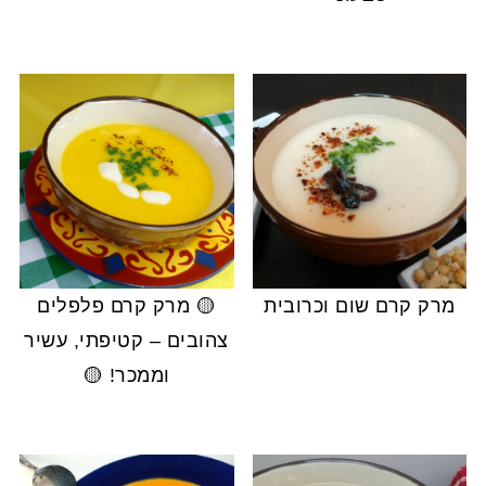
מרק קרם שום וכרובית
🟡 מרק קרם פלפלים
צהובים – קטיפתי, עשיר
וממכר! 🟡