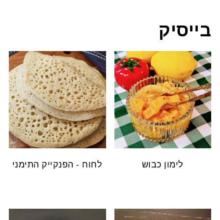
בייסיק
לימון כבוש
לחוח - הפנקייק התימני