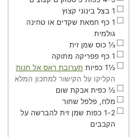
▢
1
בצל
בינוני קצוץ
▢
1
כף
חמאת שקדים או טחינה
גולמית
▢
⅓
כוס
שמן זית
▢
1
כף
פפריקה מתוקה
▢
½1
כפיות
תערובת ראס אל חנות
הקליקו על הקישור למתכון המלא
▢
½
כפית
אבקת שום
▢
מלח, פלפל שחור
▢
1-2
כפות
שמן זית להברשה על
הקבבים