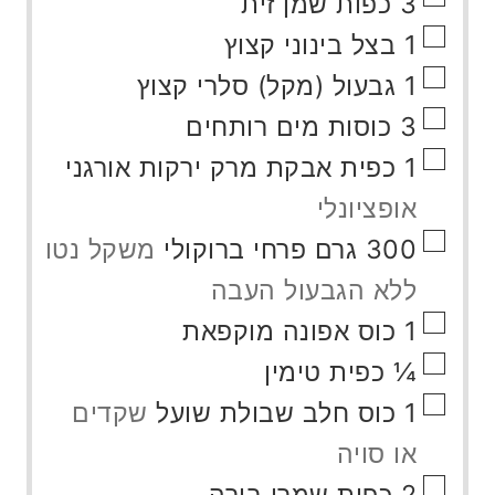
3
כפות
שמן זית
▢
1
בצל בינוני קצוץ
▢
1
גבעול (מקל)
סלרי קצוץ
▢
3
כוסות
מים רותחים
▢
1
כפית
אבקת מרק ירקות אורגני
אופציונלי
▢
300
גרם
פרחי ברוקולי
משקל נטו
ללא הגבעול העבה
▢
1
כוס
אפונה מוקפאת
▢
¼
כפית
טימין
▢
1
כוס
חלב שבולת שועל
שקדים
או סויה
▢
2
כפות
שמרי בירה