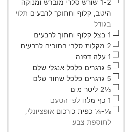
▢
1-2
שורש סלרי מוברש ומנוקה
היטב, קלוף וחתוכך לרבעים
תלוי
בגודל
▢
1
בצל קלוף וחתוך לרבעים
▢
2
מקלות סלרי חתוכים לרבעים
▢
1
עלה דפנה
▢
5
גרגרים
פלפל אנגלי שלם
▢
5
גרגרים
פלפל שחור שלם
▢
½2
ליטר
מים
▢
1
כף
מלח
לפי הטעם
▢
⅛-¼
כפית
כורכום
אופציונלי,
לתוספת צבע