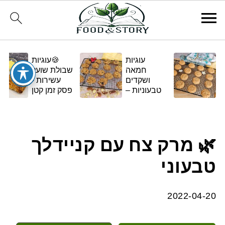
עוגיות
🍪עוגיות
חמאה
שבולת שועל
ושקדים
עשירות -
טבעוניות –
פסק זמן קטן
בגרסה
ומתוק
ביתית
ומפנקת 🌿✨
🌿 מרק צח עם קניידלך
טבעוני
2022-04-20