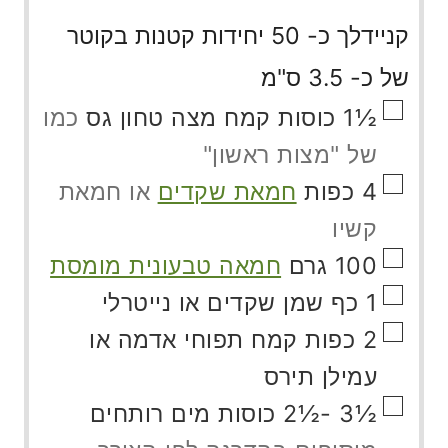
קניידלך כ- 50 יחידות קטנות בקוטר
של כ- 3.5 ס"מ
▢
½1
כוסות
קמח מצה טחון גס
כמו
של "מצות ראשון"
▢
4
כפות
חמאת שקדים
או חמאת
קשיו
▢
100
גרם
חמאה טבעונית מומסת
▢
1
כף
שמן שקדים או נייטרלי
▢
2
כפות
קמח תפוחי אדמה או
עמילן תירס
▢
½3 -½2
כוסות
מים רותחים