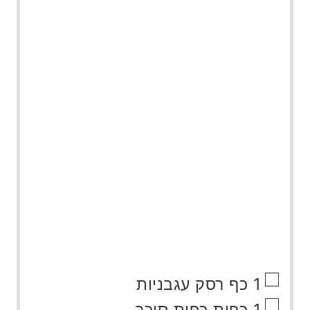
▢
1
כף
רסק עגבניות
▢
1
כפית
כפית סוכר