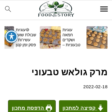
עוגיות
🍪עוגיות
חמאה
שבולת שועל
ושקדים
עשירות -
טבעוניות –
פסק זמן קטן
בגרסה
ומתוק
ביתית
ומפנקת 🌿✨
מרק גולאש טבעוני
2022-02-18
קפיצה למתכון
הדפסת מתכון