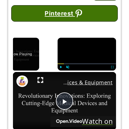
Pinterest
×
Now Playing
Play
Unmute
Fullscree
Revolutionary Innovations: Exploring Cutting-Edge Medical Devices & Equipment
Play
Watch on
Video