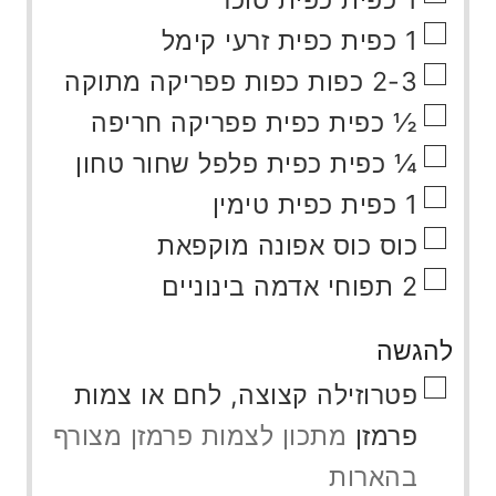
▢
1
כפית
כפית זרעי קימל
▢
2-3
כפות
כפות פפריקה מתוקה
▢
½
כפית
כפית פפריקה חריפה
▢
¼
כפית
כפית פלפל שחור טחון
▢
1
כפית
כפית טימין
▢
כוס
כוס אפונה מוקפאת
▢
2
תפוחי אדמה בינוניים
להגשה
▢
פטרוזילה קצוצה, לחם או צמות
פרמזן
מתכון לצמות פרמזן מצורף
בהארות