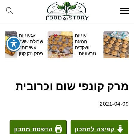
עוגיות
🍪עוגיות
חמאה
שבולת שועל
ושקדים
עשירות -
טבעוניות –
פסק זמן קטן
בגרסה
ומתוק
ביתית
ומפנקת 🌿✨
מרק קונפי שום וכרובית
2021-04-09
קפיצה למתכון
הדפסת מתכון