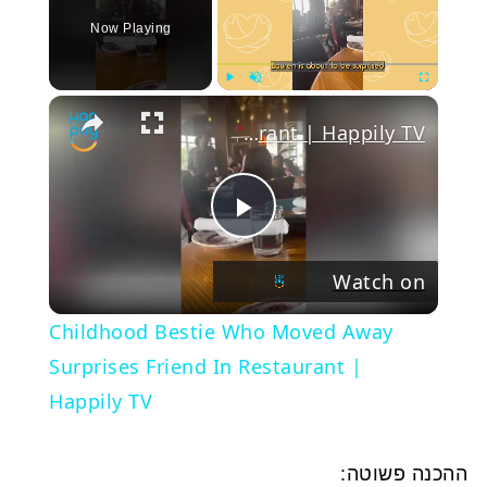
Now Playing
Play
Unmute
Fullscree
Childhood Bestie Who Moved Away Surprises Friend In Restaurant | Happily TV
Play
Watch on
Video
Childhood Bestie Who Moved Away
Surprises Friend In Restaurant |
Happily TV
ההכנה פשוטה: