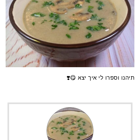
תיהנו וספרו לי איך יצא 😋❣️