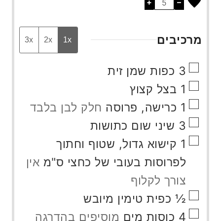
+
–
מרכיבים
3x
2x
1x
▢
3
כפות
שמן זית
▢
1
בצל קצוץ
▢
1
כרישה, פרוסה
חלק לבן בלבד
▢
3
שיני
שום כתושות
▢
1
קישוא גדול, שטוף וחתוך
לפרוסות בעובי של כחצי ס"מ
אין
צורך לקלוף
▢
½
כפית
טימין מיובש
▢
4
כוסות
מים
מוסיפים בהדרגה