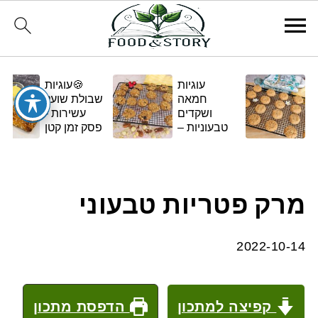
עוגיות
🍪עוגיות
חמאה
שבולת שועל
ושקדים
עשירות -
טבעוניות –
פסק זמן קטן
בגרסה
ומתוק
ביתית
ומפנקת 🌿✨
מרק פטריות טבעוני
2022-10-14
קפיצה למתכון
הדפסת מתכון