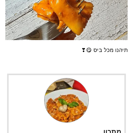
תיהנו מכל ביס 😋❣
מתכון