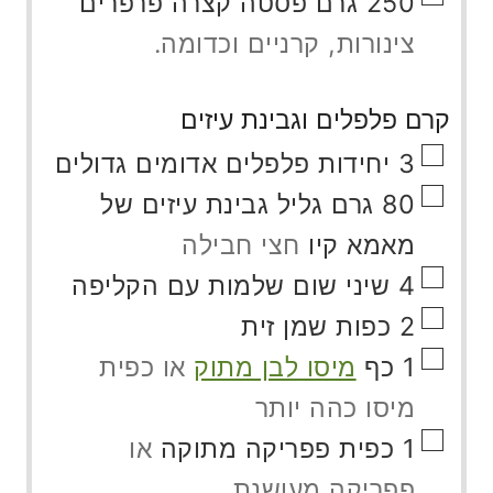
250
גרם
פסטה קצרה פרפרים
צינורות, קרניים וכדומה.
קרם פלפלים וגבינת עיזים
▢
3
יחידות
פלפלים אדומים גדולים
▢
80
גרם
גליל גבינת עיזים של
מאמא קיו
חצי חבילה
▢
4
שיני שום שלמות עם הקליפה
▢
2
כפות
שמן זית
▢
1
כף
מיסו לבן מתוק
או כפית
מיסו כהה יותר
▢
1
כפית
פפריקה מתוקה
או
פפריקה מעושנת