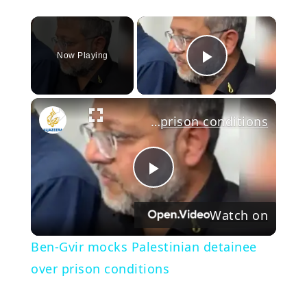
×
Now Playing
Play Video
Ben-Gvir mocks Palestinian detainee over prison conditions
Play
Watch on
Video
Ben-Gvir mocks Palestinian detainee
over prison conditions