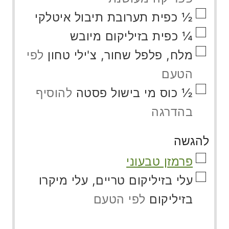
▢
½
כפית
תערובת תיבול איטלקי
▢
¼
כפית
בזיליקום מיובש
▢
מלח, פלפל שחור, צ'ילי טחון
לפי
הטעם
▢
½
כוס
מי בישול פסטה
להוסיף
בהדרגה
להגשה
▢
פרמזן טבעוני
▢
עלי בזיליקום טריים, עלי מיקרו
בזיליקום
לפי הטעם