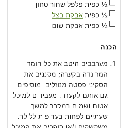
▢
½
כפית
פלפל שחור טחון
▢
½
כפית
אבקת בצל
▢
½
כפית
אבקת שום
הכנה
מערבבים היטב את כל חומרי
המרינדה בקערה; מסננים את
הסקיני פסטה מנוזלים ומוסיפים
גם אותם לקערה. מעבירים למיכל
אטום ושמים במקרר למשך
שעתיים לפחות בעדיפות ללילה.
משקשקים ו/או הופכים את המיכל