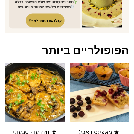
הפופולריים ביותר
🫐 מאפינס דאבל
🍄 חזה עוף טבעוני