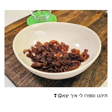
תיהנו וספרו לי איך יצא😋❣