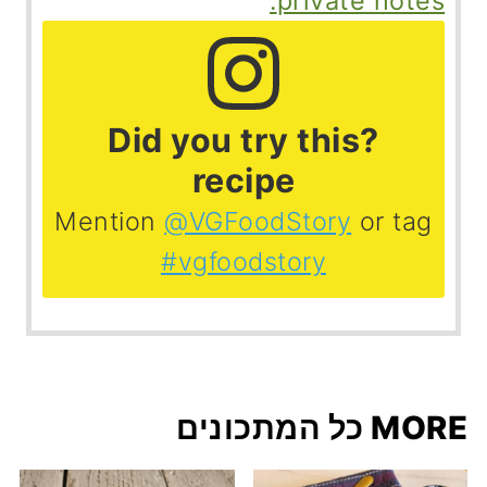
private notes.
?Did you try this
recipe
Mention
@VGFoodStory
or tag
#vgfoodstory
MORE כל המתכונים