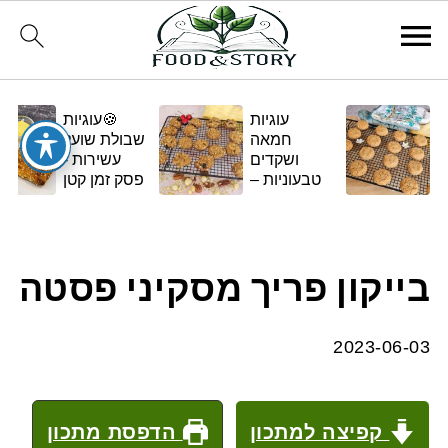
עוגיות
🍪עוגיות
חמאה
שבולת שועל
ושקדים
עשירות -
טבעוניות –
פסק זמן קטן
בגרסה
ומתוק
ביתית
ומפנקת 🌿✨
בייקון פריך מסקיני פסטה
2023-06-03
קפיצה למתכון
הדפסת מתכון