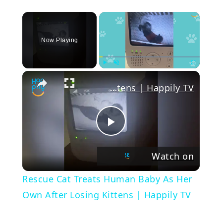
×
Now Playing
Play
Unmute
Fullscree
Rescue Cat Treats Human Baby As Her Own After Losing Kittens | Happily TV
Play
Watch on
Video
Rescue Cat Treats Human Baby As Her
Own After Losing Kittens | Happily TV