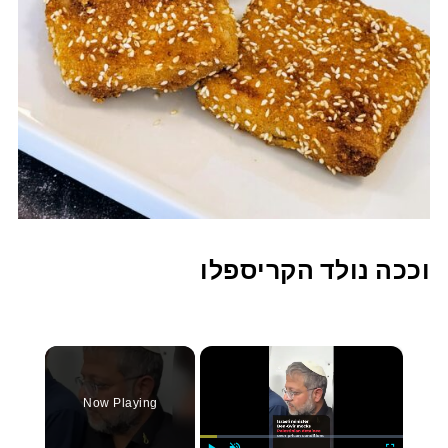
וככה נולד הקריספלו
×
Now Playing