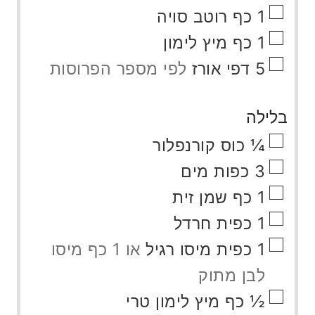
▢
1
כף
רוטב סויה
▢
1
כף
מיץ לימון
▢
5
דפי אורז
לפי מספר הפרוסות
בלילה
▢
¼
כוס
קורנפלור
▢
3
כפות
מים
▢
1
כף
שמן זית
▢
1
כפית
חרדל
▢
1
כפית
מיסו רגיל
או 1 כף מיסו
לבן מתוק
▢
½
כף
מיץ לימון טרי