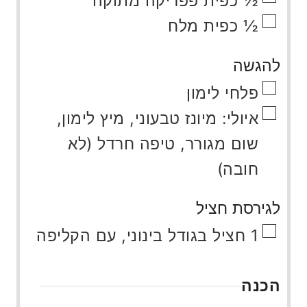
½
כפית
פפריקה מתוקה
▢
½
כפית
מלח
להגשה
▢
פלחי לימון
▢
איולי: מיונז טבעוני, מיץ לימון,
שום מגורר, טיפה חרדל (לא
חובה)
לגירסת חציל
▢
1
חציל בגודל בינוני, עם הקליפה
הכנה