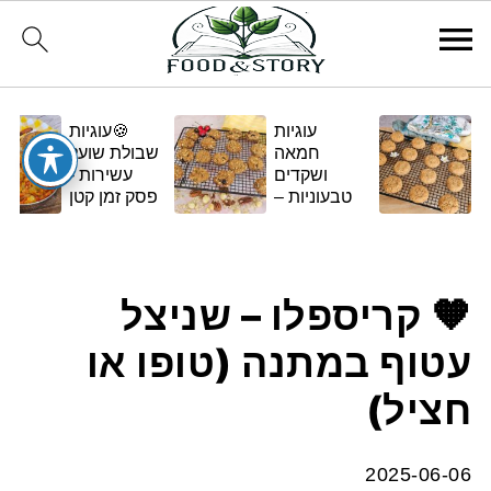
עוגיות
🍪עוגיות
חמאה
שבולת שועל
ושקדים
עשירות -
טבעוניות –
פסק זמן קטן
בגרסה
ומתוק
ביתית
ומפנקת 🌿✨
🧡 קריספלו – שניצל
עטוף במתנה (טופו או
חציל)
2025-06-06