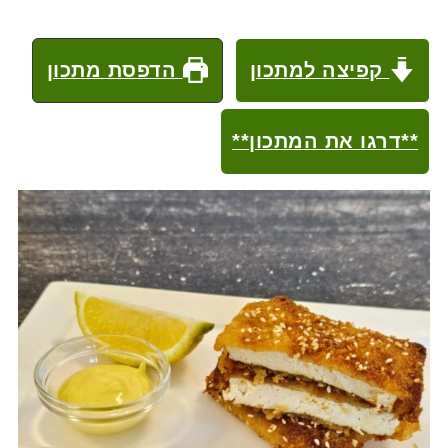
קפיצה למתכון
הדפסת מתכון
**דרגו את המתכון**