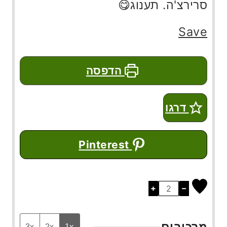
סרירצ'ה. תענוג😋
Save
הדפסה
דרגו
Pinterest
+
–
מרכיבים
3x
2x
1x