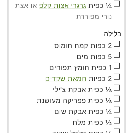
▢
¼
כפית
גרגרי אצות קלפ
או אצת
נורי מפוררת
בלילה
▢
2
כפות
קמח חומוס
▢
5
כפות
מים
▢
1
כפית
חומץ תפוחים
▢
2
כפיות
חמאת שקדים
▢
⅛
כפית
אבקת צ'ילי
▢
⅛
כפית
פפריקה מעושנת
▢
¼
כפית
אבקת שום
▢
½
כפית
מלח
▢