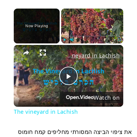
×
Now Playing
Play
Unmute
Fullscree
The vineyard in Lachish
Play
Watch on
Video
The vineyard in Lachish
את ציפוי הביצה המסורתי מחליפים קמח חומוס