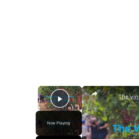
×
The vin
Play Video
Now Playing