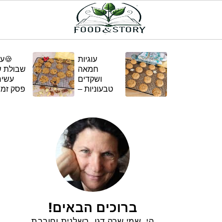
עוגיות
🍪עו
חמאה
שבולת ש
ושקדים
טבעוניות –
פסק זמן
בגרסה
ומ
ביתית
ומפנקת 🌿✨
ברוכים הבאים!
הי, שמי שרה דגן, בשלנית וחובבת