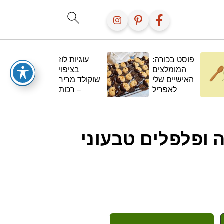
פוסט בכורה:
עוגיות לוז
המומלצים
בציפוי
קו
האישיים שלי
שוקולד מריר
לאפריל
– רכות
מבפנים,
חגיגיות
מבחוץ וללא
גלוטן🍪🍫
 ופלפלים טבעוני