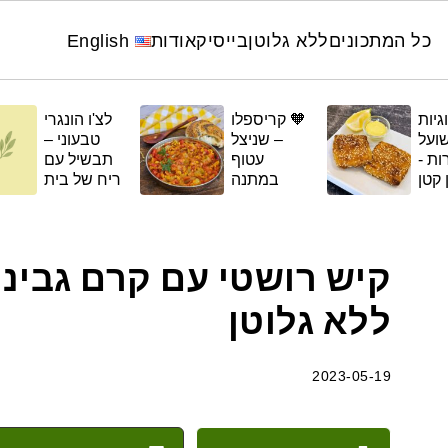
כל המתכונים
ללא גלוטן
בייסיק
אודות
English
גיות
🧡 קריספלו
לצ'ו הונגרי
ועל
– שניצל
טבעוני –
עשירות -
עטוף
תבשיל עם
 קטן
במתנה
ריח של בית
תוק
(טופו או
חציל)
קיש רושטי עם קרם גבינה
ללא גלוטן
2023-05-19