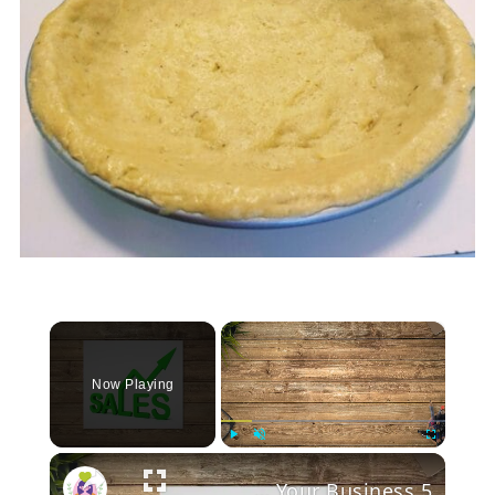
×
Now Playing
Play
Unmute
Fullscree
5 Sales Books You Need to Read to Help Your Business