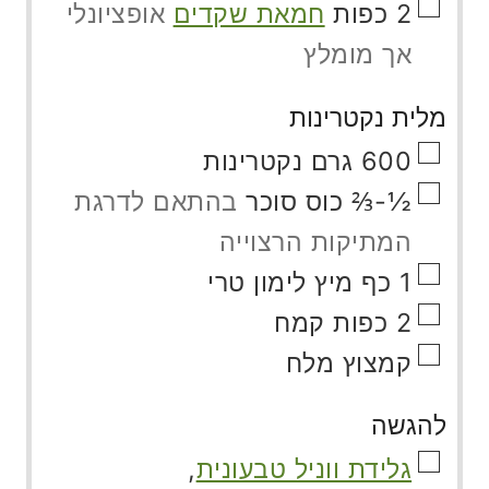
▢
2
כפות
חמאת שקדים
אופציונלי
אך מומלץ
מלית נקטרינות
▢
600
גרם
נקטרינות
▢
½-⅔
כוס
סוכר
בהתאם לדרגת
המתיקות הרצוייה
▢
1
כף
מיץ לימון טרי
▢
2
כפות
קמח
▢
קמצוץ
מלח
להגשה
▢
גלידת ווניל טבעונית
,