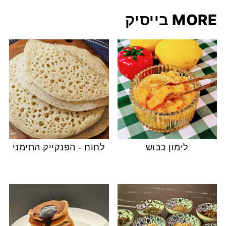
MORE בייסיק
לימון כבוש
לחוח - הפנקייק התימני