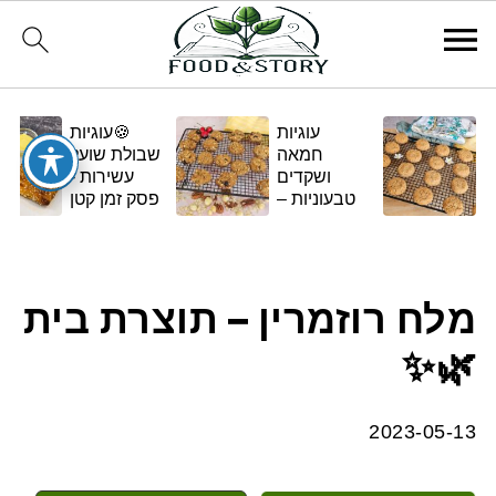
עוגיות
🍪עוגיות
חמאה
שבולת שועל
ושקדים
עשירות -
טבעוניות –
פסק זמן קטן
בגרסה
ומתוק
ביתית
ומפנקת 🌿✨
מלח רוזמרין – תוצרת בית
🌿✨
2023-05-13