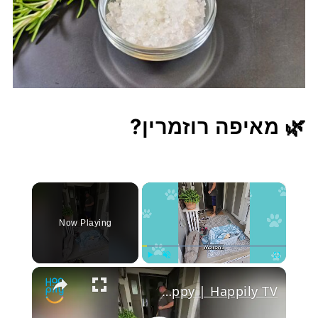
🌿
מאיפה רוזמרין?
×
Now Playing
Play
Unmute
Fullscree
Dog Who Carried Toy Dog Around For Companionship Finally Gets His Own Puppy | Happily TV