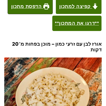
קפיצה למתכון
הדפסת מתכון
**דרגו את המתכון**
אורז לבן עם זרעי כמון – מוכן בפחות מ־20
דקות