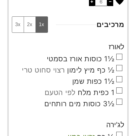
+
–
מרכיבים
3x
2x
1x
לאורז
▢
½1
כוסות
אורז בסמטי
▢
½
כף
מיץ לימון
רצוי סחוט טרי
▢
½1
כפות
שמן
▢
1
כפית
מלח
לפי הטעם
▢
½3
כוסות
מים רותחים
לג'ירה
▢