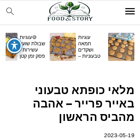
עוגיות
🍪עוגיות
חמאה
שבולת שועל
ושקדים
עשירות -
טבעוניות –
פסק זמן קטן
בגרסה
ומתוק
ביתית
ומפנקת 🌿✨
מלאי כופתא טבעוני
באייר פרייר – אהבה
מהביס הראשון
2023-05-19