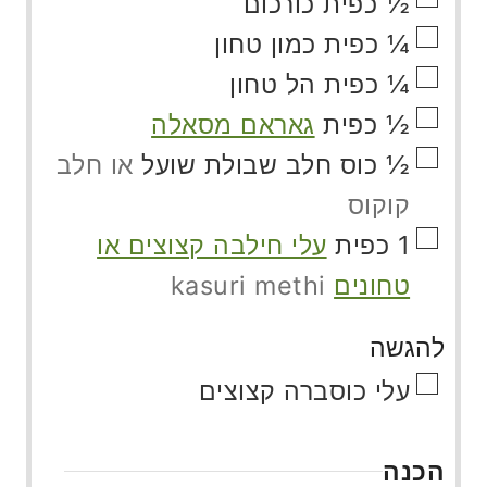
▢
½
כפית
כורכום
▢
¼
כפית
כמון טחון
▢
¼
כפית
הל טחון
▢
½
כפית
גאראם מסאלה
▢
½
כוס
חלב שבולת שועל
או חלב
קוקוס
▢
1
כפית
עלי חילבה קצוצים או
טחונים
kasuri methi
להגשה
▢
עלי כוסברה קצוצים
הכנה