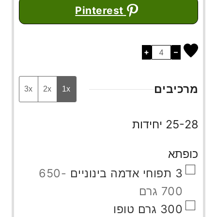
Pinterest
+
–
מרכיבים
3x
2x
1x
25-28 יחידות
כופתא
▢
3
תפוחי אדמה בינוניים
650-
700 גרם
▢
300
גרם
טופו