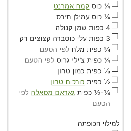
▢
¼
כוס
קמח אמרנט
▢
¼
כוס
עמילן תירס
▢
4
כפות
שמן קנולה
▢
3
כפות
עלי כוסברה קצוצים דק
▢
¾
כפית
מלח
לפי הטעם
▢
¼
כפית
צ'ילי גרוס
לפי הטעם
▢
⅛
כפית
כמון טחון
▢
½
כפית
כורכום טחון
▢
¼-½
כפית
גאראם מסאלה
לפי
הטעם
למילוי הכופתה