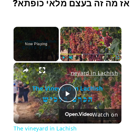
אז מה זה בעצם מלאי כופתא?
×
Now Playing
Play
Unmute
Fullscree
The vineyard in Lachish
Play
Watch on
Video
The vineyard in Lachish