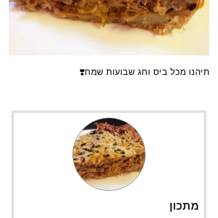
תיהנו מכל ביס וחג שבועות שמח❣️
מתכון