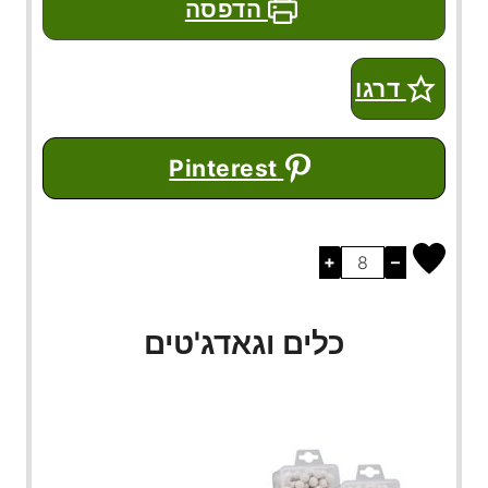
הדפסה
דרגו
Pinterest
+
–
כלים וגאדג'טים