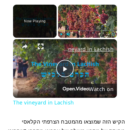
×
Now Playing
Play
Unmute
Fullscree
The vineyard in Lachish
Play
Watch on
Video
The vineyard in Lachish
הקיש הזה שמוצאו מהמטבח הצרפתי הקלאסי