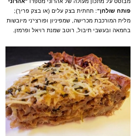
מבוסס על מתכון מעולה של אהרוני מספרו
"אהרוני
פותח שולחן"
: תחתית בצק עלים (או בצק פריך);
מלית המורכבת מכרישה, שמפיניון ופורצי'ני מיובשות
בחמאה ובעשבי תיבול, רוטב שמנת רויאל ופרמזן.