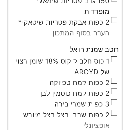
150
גרם
פטריות שימאג'י
מופרדות
▢
2
כפות
אבקת פטריות שיטאקי*
הערה בסוף המתכון
רוטב שמנת רויאל
▢
1
כוס
חלב קוקוס 18% שומן רצוי
של AROYD
▢
2
כפות
קמח טפיוקה
▢
2
כפות
קמח כוסמין לבן
▢
3
כפות
שמרי בירה
▢
2
כפות
שבבי בצל בצל מיובש
אופציונלי