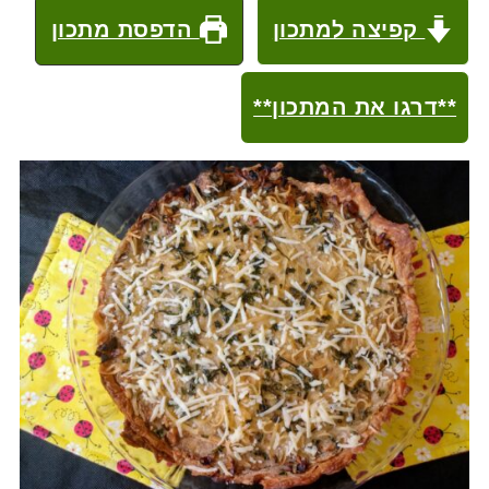
קפיצה למתכון
הדפסת מתכון
**דרגו את המתכון**