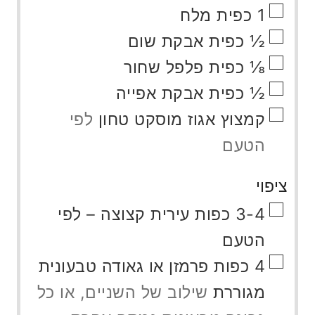
▢
1
כפית
מלח
▢
½
כפית
אבקת שום
▢
⅛
כפית
פלפל שחור
▢
½
כפית
אבקת אפייה
▢
קמצוץ
אגוז מוסקט טחון
לפי
הטעם
ציפוי
▢
3-4
כפות
עירית קצוצה – לפי
הטעם
▢
4
כפות
פרמזן או גאודה טבעונית
מגוררת
שילוב של השניים, או כל