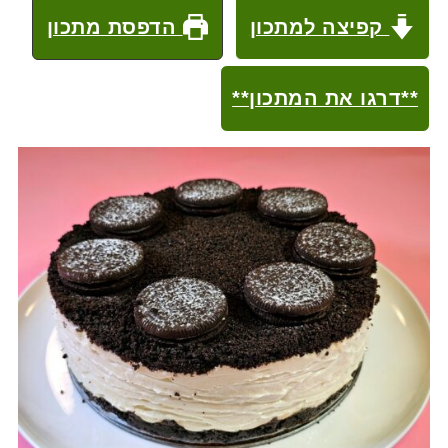
קפיצה למתכון
הדפסת מתכון
**דרגו את המתכון**