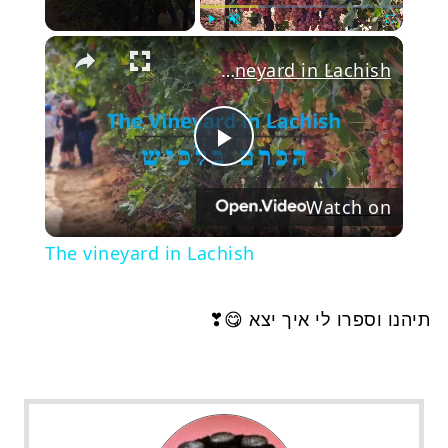
Play
Unmute
Fullscree
The vineyard in Lachish
Play
Watch on
Video
The vineyard in Lachish
תיהנו וספרו לי איך יצא 😋❣