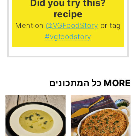
?Did you try this
recipe
Mention
@VGFoodStory
or tag
#vgfoodstory
MORE כל המתכונים