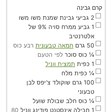
קרם גבינה
▢
2
גביעי
גבינת שמנת משו משו
▢
1
גביע
ממרח סויה 9% של
אלטרנטיב
▢
50
גרם
חמאה טבעונית
רבע כוס
▢
¼
כוס
סוכר
לפי הטעם
▢
1
כפית
תמצית ווניל
▢
¼
כפית
מלח
▢
100
גרם
שוקולד צ'יפס לבן
טבעוני
▢
¼
כוס
חלב שבולת שועל
▢
1
חבילה
אינסטנט פודינג ווניל
80