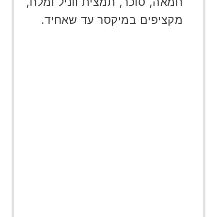
חמאה, סוכר, תמצית ווניל ומלח,
מקציפים במיקסר עד שאחיד.