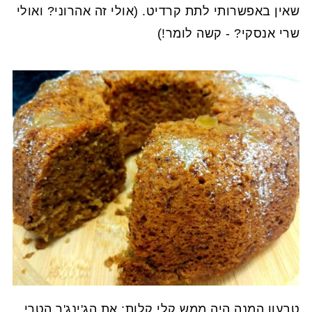
שאין באפשרותי לתת קרדיט. (אולי זה אהרוני? ואולי
שרי אנסקי? - קשה לומר!)
טבעון המנה היה ממש קלי קלות; את הג'ינג'ר הטרי