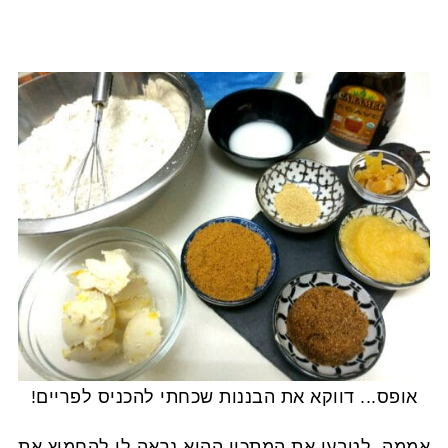
אופס... דווקא את הבננות שכחתי להכניס לפריים!
אממה, לטבען את המתכון ההוא נראה לי להחמיץ את