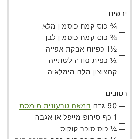
יבשים
▢
¾
כוס
קמח כוסמין מלא
▢
¾
כוס
קמח כוסמין לבן
▢
½1
כפיות
אבקת אפייה
▢
½
כפית
סודה לשתייה
▢
קמצוצון
מלח הימלאיה
רטובים
▢
90
גרם
חמאה טבעונית מומסת
▢
1
כף
סירופ מייפל או אגבה
▢
¼
כוס
סוכר קוקוס