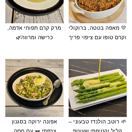
💛 מאפה בטטה, ברוקולי
מרק קרם תפוחי אדמה,
וקרם טופו עם ציפוי פריך
כרישה ומרווה🌿
🌱 רוטב הולנדז טבעוני –
אפונה ירוקה בסגנון
קליל וקטיפתי שעוטף
צרפתי 🫛 עם חסה,