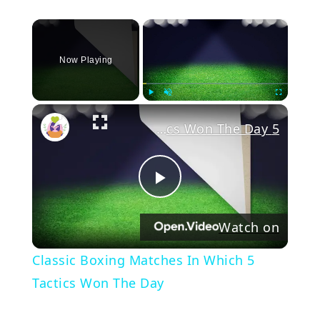
×
Now Playing
Play
Unmute
Fullscree
5 Classic Boxing Matches In Which Tactics Won The Day
Play
Watch on
Video
5 Classic Boxing Matches In Which
Tactics Won The Day