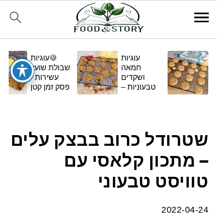
עוגיות
🍪עוגיות
חמאה
שבולת שועל
ושקדים
עשירות -
טבעוניות –
פסק זמן קטן
בגרסה
ומתוק
ביתית
ומפנקת 🌿✨
שטרודל כרוב בבצק עלים
– מתכון קלאסי עם
טוויסט טבעוני
2022-04-24