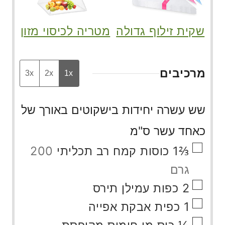
שקית זילוף גדולה
מטריה לכיסוי מזון
מרכיבים
3x
2x
1x
שש עשרה יחידות בישקוטים באורך של
כאחד עשר ס"מ
▢
⅔1
כוסות
קמח רב תכליתי
200
גרם
▢
2
כפות
עמילן תירס
▢
1
כפית
אבקת אפייה
▢