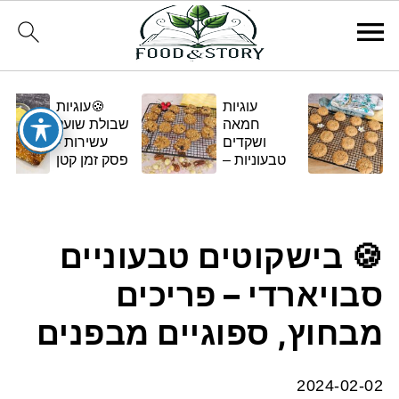
עוגיות
🍪עוגיות
חמאה
שבולת שועל
ושקדים
עשירות -
טבעוניות –
פסק זמן קטן
בגרסה
ומתוק
ביתית
ומפנקת 🌿✨
🍪 בישקוטים טבעוניים
סבויארדי – פריכים
מבחוץ, ספוגיים מבפנים
2024-02-02