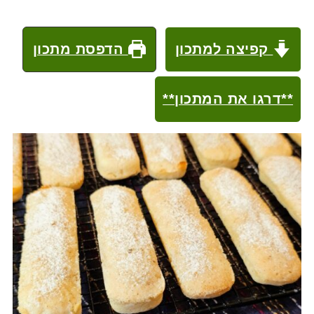
קפיצה למתכון
הדפסת מתכון
**דרגו את המתכון**