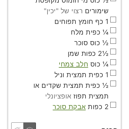
½
כוס
מי חומוס מקופסת
שימורים
רצוי של "יכין"
▢
1
כף
חומץ תפוחים
▢
¼
כפית
מלח
▢
½
כוס
סוכר
▢
½2
כפות
שמן
▢
¼
כוס
חלב צמחי
▢
1
כפית
תמצית וניל
▢
½
כפית
תמצית שקדים או
תמצית תפוז
אופציונלי
▢
2
כפות
אבקת סוכר