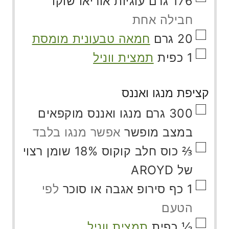
176
גרם
עוגיות אוריאו שוקו
חבילה אחת
▢
20
גרם
חמאה טבעונית מומסת
▢
1
כפית
תמצית ווניל
קציפת מנגו ואננס
▢
300
גרם
מנגו ואננס מוקפאים
במצב מופשר
אפשר מנגו בלבד
▢
⅔
כוס
חלב קוקוס 18% שומן רצוי
של AROYD
▢
1
כף
סירופ אגבה או סוכר
לפי
הטעם
▢
½
כפית
תמצית ווניל