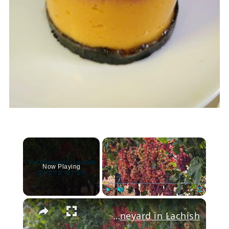
×
Now Playing
Play
Unmute
Fullscree
The vineyard in Lachish