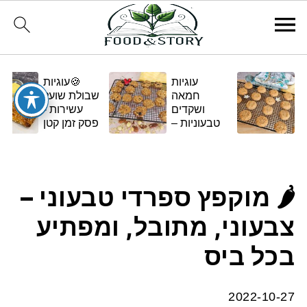
עוגיות
🍪עוגיות
חמאה
שבולת שועל
ושקדים
עשירות -
טבעוניות –
פסק זמן קטן
בגרסה
ומתוק
ביתית
ומפנקת 🌿✨
🌶️ מוקפץ ספרדי טבעוני –
צבעוני, מתובל, ומפתיע
בכל ביס
2022-10-27