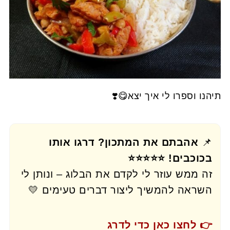
תיהנו וספרו לי איך יצא😋❣️
📌
אהבתם את המתכון? דרגו אותו
בכוכבים! ⭐⭐⭐⭐⭐
זה ממש עוזר לי לקדם את הבלוג – ונותן לי
השראה להמשיך ליצור דברים טעימים 💛
👉 לחצו כאן כדי לדרג