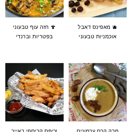
🫐 מאפינס דאבל
🍄 חזה עוף טבעוני
אוכמניות טבעוני
בפטריות וברנדי
מרק קרם ערמונים
צ'יפס קריספי באייר