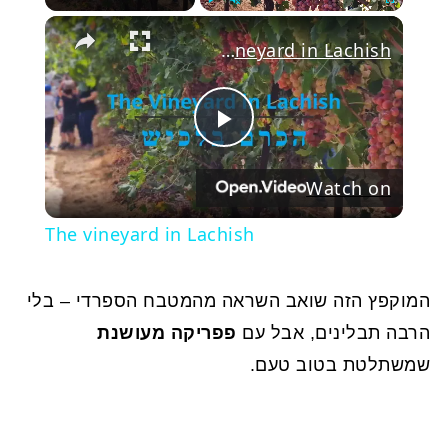
Play
Unmute
Fullscree
The vineyard in Lachish
Play
Watch on
Video
The vineyard in Lachish
המוקפץ הזה שואב השראה מהמטבח הספרדי – בלי
הרבה תבלינים, אבל עם
פפריקה מעושנת
שמשתלטת בטוב טעם.