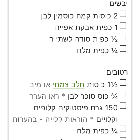
יבשים
▢
2
כוסות
קמח כוסמין לבן
▢
1
כפית
אבקת אפייה
▢
½
כפית
סודה לשתייה
▢
¼
כפית
מלח
רטובים
▢
½1
כוסות
חלב צמחי
או מים
▢
¾
כוס
סוכר לבן
* ראו הערה
▢
150
גרם
פיסטוקים קלופים
וקלויים
* הוראות קלייה - בהערות
▢
¼
כפית
מלח