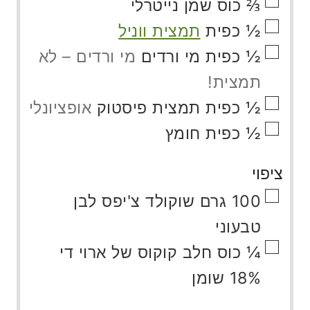
▢
⅔
כוס
שמן נייטרלי
▢
½
כפית
תמצית ווניל
▢
½
כפית
מי ורדים
מי ורדים – לא
תמצית!
▢
½
כפית
תמצית פיסטוק
אופציונלי
▢
½
כפית
חומץ
ציפוי
▢
100
גרם
שוקולד צ'יפס לבן
טבעוני
▢
¼
כוס
חלב קוקוס של ארוי די
18% שומן