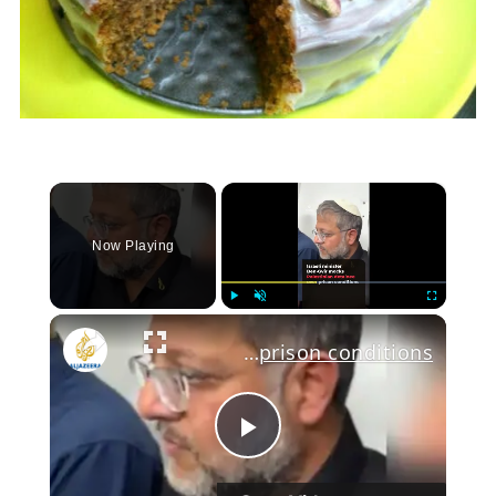
×
Now Playing
Play
Unmute
Fullscree
Ben-Gvir mocks Palestinian detainee over prison conditions
Play