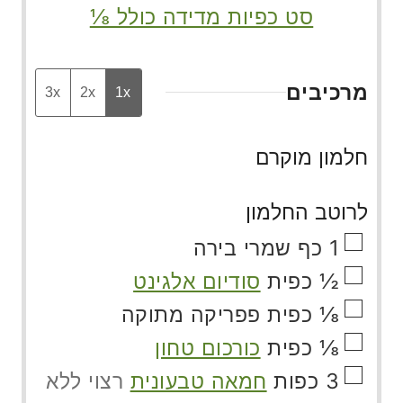
סט כפיות מדידה כולל ⅛
מרכיבים
3x
2x
1x
חלמון מוקרם
לרוטב החלמון
▢
1
כף
שמרי בירה
▢
½
כפית
סודיום אלגינט
▢
⅛
כפית
פפריקה מתוקה
▢
⅛
כפית
כורכום טחון
▢
3
כפות
חמאה טבעונית
רצוי ללא