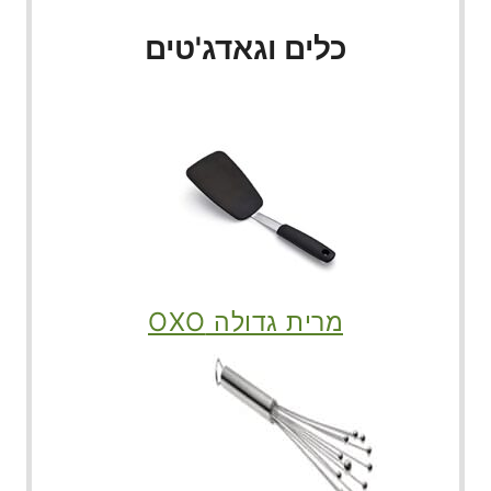
כלים וגאדג'טים
מרית גדולה OXO