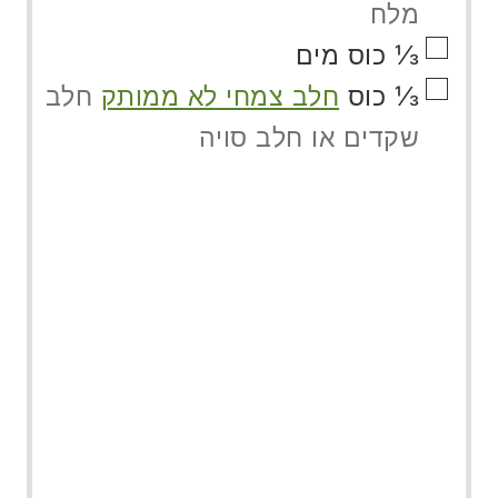
מלח
▢
⅓
כוס
מים
▢
⅓
כוס
חלב צמחי לא ממותק
חלב
שקדים או חלב סויה