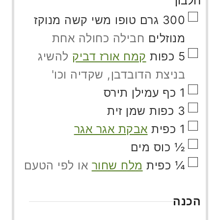
חלבון
▢
300
גרם
טופו משי קשה מנוקז
מנוזלים
חבילה כחולה אחת
▢
5
כפות
קמח אורז דביק
להשיג
בניצת הדובדבן, שקדיה וכו'
▢
1
כף
עמילן תירס
▢
3
כפות
שמן זית
▢
1
כפית
אבקת אגר אגר
▢
½
כוס
מים
▢
¼
כפית
מלח שחור
או לפי הטעם
הכנה