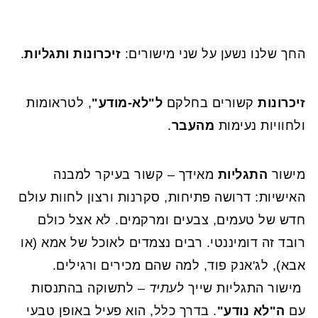
החך שלנו נשען על שני מישורים:
זיכרונות ותגליות
.
זיכרונות
קשורים בחלקם
ל"לא-מודע"
, לטראומות
ולחוויות נעימות
מהעבר
.
מישור
התגליות
מאידך – קשור בעיקר למבנה
האישיות: דרושה פתיחות, סקרנות ורצון לחוות עולם
חדש של טעמים, צבעים ומרקמים. לא אצל כולם
רובד זה דומיננטי. רבים נצמדים לאוכל של אמא (או
אבא), לג'אנק פוד, למה שהם מכירים ורגילים.
מישור התגליות שייך
לעתיד
– לתשוקה בהתנסות
עם
ה"לא נודע"
. בדרך כלל, הוא פעיל באופן טבעי