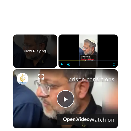
×
Now Playing
Play
Unmute
Fullscree
Ben-Gvir mocks Palestinian detainee over prison conditions
Play
Watch on
Video