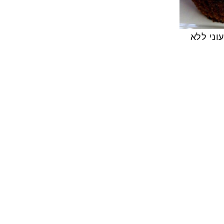
וני ללא