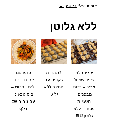
See more
בייסיק →
ללא גלוטן
עוגיות לוז
🍪עוגיות
טופו עם
בציפוי שוקולד
שקדים עם
ירקות בתנור
מריר – רכות
טחינה ללא
ולימון כבוש –
מבפנים,
גלוטן
ביס טבעוני
חגיגיות
עם ניחוח של
מבחוץ וללא
דג🌿
גלוטן🍪🍫