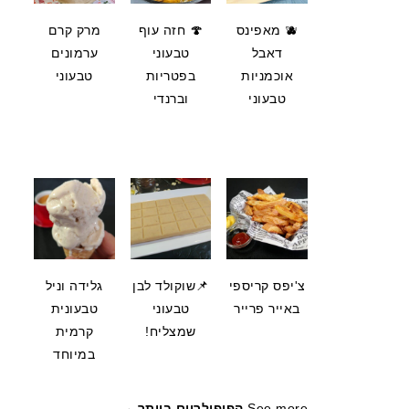
🫐 מאפינס
🍄 חזה עוף
מרק קרם
דאבל
טבעוני
ערמונים
אוכמניות
בפטריות
טבעוני
טבעוני
וברנדי
צ'יפס קריספי
📌שוקולד לבן
גלידה וניל
באייר פרייר
טבעוני
טבעונית
שמצליח!
קרמית
במיוחד
See more
הפופולריים ביותר →