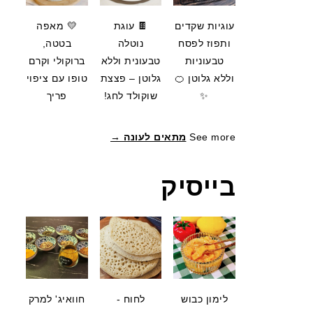
עוגיות שקדים
🍫 עוגת
💛 מאפה
ותפוז לפסח
נוטלה
בטטה,
טבעוניות
טבעונית וללא
ברוקולי וקרם
וללא גלוטן 🍊
גלוטן – פצצת
טופו עם ציפוי
✨
שוקולד לחג!
פריך
See more
מתאים לעונה →
בייסיק
לימון כבוש
לחוח -
חוואיג' למרק